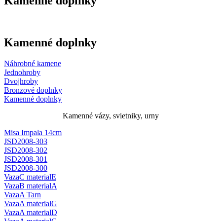
Kamenné doplnky
Kamenné doplnky
Náhrobné kamene
Jednohroby
Dvojhroby
Bronzové doplnky
Kamenné doplnky
Kamenné vázy, svietniky, urny
Misa Impala 14cm
JSD2008-303
JSD2008-302
JSD2008-301
JSD2008-300
VazaC materialE
VazaB materialA
VazaA Tarn
VazaA materialG
VazaA materialD