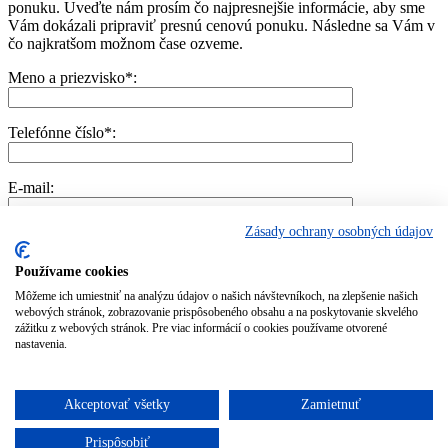
ponuku. Uveďte nám prosím čo najpresnejšie informácie, aby sme
Vám dokázali pripraviť presnú cenovú ponuku. Následne sa Vám v
čo najkratšom možnom čase ozveme.
Meno a priezvisko*:
Telefónne číslo*:
E-mail:
Zásady ochrany osobných údajov
Mesto/Obec:
Používame cookies
Číslo náhrobného kameňa (nájdete na fotke):
Môžeme ich umiestniť na analýzu údajov o našich návštevníkoch, na zlepšenie našich
webových stránok, zobrazovanie prispôsobeného obsahu a na poskytovanie skvelého
zážitku z webových stránok. Pre viac informácií o cookies používame otvorené
nastavenia.
Odoslaním vyplneného formulára súhlasíte so spracovaním a uchovaním osobných údajov
uvedených vo formulári v súlade so zákonom č. 122/2013 Z. z. o ochrane osobných údajov
v znení neskorších predpisov. Súhlas je daný na dobu neurčitú a je možné ho kedykoľvek
Akceptovať všetky
Zamietnuť
písomne odvolať zaslaním žiadosti na e-mailovú adresu juhoamen@juhokamen.sk
Prispôsobiť