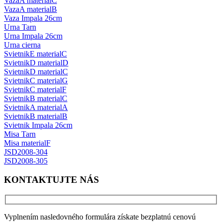
VazaA materialC
VazaA materialB
Vaza Impala 26cm
Urna Tarn
Urna Impala 26cm
Urna cierna
SvietnikE materialC
SvietnikD materialD
SvietnikD materialC
SvietnikC materialG
SvietnikC materialF
SvietnikB materialC
SvietnikA materialA
SvietnikB materialB
Svietnik Impala 26cm
Misa Tarn
Misa materialF
JSD2008-304
JSD2008-305
KONTAKTUJTE NÁS
Vyplnením nasledovného formulára získate bezplatnú cenovú