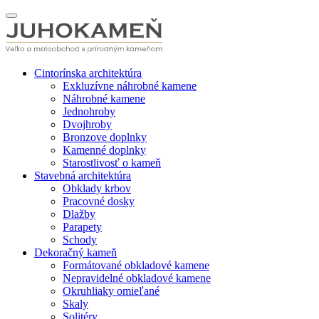
Cintorínska architektúra
Exkluzívne náhrobné kamene
Náhrobné kamene
Jednohroby
Dvojhroby
Bronzove doplnky
Kamenné doplnky
Starostlivosť o kameň
Stavebná architektúra
Obklady krbov
Pracovné dosky
Dlažby
Parapety
Schody
Dekoračný kameň
Formátované obkladové kamene
Nepravidelné obkladové kamene
Okruhliaky omieľané
Skaly
Solitéry