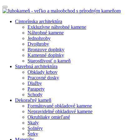
Cintorínska architektúra
Exkluzívne náhrobné kamene
Náhrobné kamene
Jednohroby
Dvojhroby
Bronzove doplnky
Kamenné doplnky
Starostlivosť o kameň
Stavebná architektúra
Obklady krbov
Pracovné dosky
Dlažby
Parapety
Schody
Dekoračný kameň
Formátované obkladové kamene
Nepravidelné obkladové kamene
Okruhliaky omieľané
Skaly
Solitéry
Štrky
Materiály