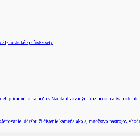
ály: indické aj čínske sety
u
rieb prírodného kameňa v štandardizovaných rozmeroch a tvaroch, ale 
šetrovanie, údržbu či čistenie kameňa ako aj množstvo nástrojov vho