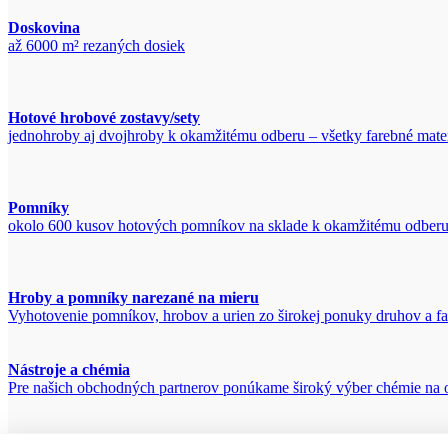
Doskovina
až 6000 m² rezaných dosiek
Hotové hrobové zostavy/sety
jednohroby aj dvojhroby k okamžitému odberu – všetky farebné materi
Pomníky
okolo 600 kusov hotových pomníkov na sklade k okamžitému odber
Hroby a pomníky narezané na mieru
Vyhotovenie pomníkov, hrobov a urien zo širokej ponuky druhov a fa
Nástroje a chémia
Pre našich obchodných partnerov ponúkame široký výber chémie na o