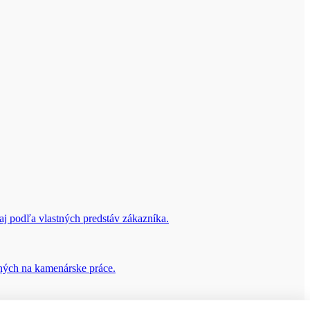
aj podľa vlastných predstáv zákazníka.
dných na kamenárske práce.