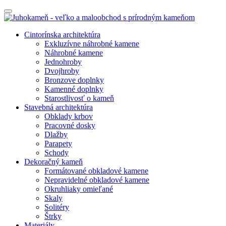
Cintorínska architektúra
Exkluzívne náhrobné kamene
Náhrobné kamene
Jednohroby
Dvojhroby
Bronzove doplnky
Kamenné doplnky
Starostlivosť o kameň
Stavebná architektúra
Obklady krbov
Pracovné dosky
Dlažby
Parapety
Schody
Dekoračný kameň
Formátované obkladové kamene
Nepravidelné obkladové kamene
Okruhliaky omieľané
Skaly
Solitéry
Štrky
Materiály