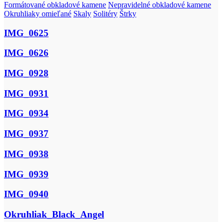
Formátované obkladové kamene
Nepravidelné obkladové kamene
Okruhliaky omieľané
Skaly
Solitéry
Štrky
IMG_0625
IMG_0626
IMG_0928
IMG_0931
IMG_0934
IMG_0937
IMG_0938
IMG_0939
IMG_0940
Okruhliak_Black_Angel