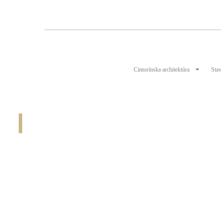
Cintorínska architektúra
Stav
Pracovné dosky