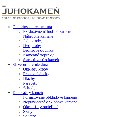
Cintorínska architektúra
Exkluzívne náhrobné kamene
Náhrobné kamene
Jednohroby
Dvojhroby
Bronzove doplnky
Kamenné doplnky
Starostlivosť o kameň
Stavebná architektúra
Obklady krbov
Pracovné dosky
Dlažby
Parapety
Schody
Dekoračný kameň
Formátované obkladové kamene
Nepravidelné obkladové kamene
Okruhliaky omieľané
Skaly
Solitéry