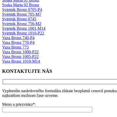
Soska Maria 01 Bronz
Soska Maria 02 Bronz
Svietnik Bronz 0705-P4
Svietnik Bronz 705-M7
Svietnik Bronz 0745
Svietnik Bronz 756-M2
Svietnik Bronz 1001-M14
Svietnik Bronz 1010-P22
Vaza Bronz 740-P4
Vaza Bronz 770-P4
Vaza Bronz 775
Vaza Bronz 1000-P22
Vaza Bronz 1005-P22
Vaza Bronz 1010-M14
KONTAKTUJTE NÁS
Vyplnením nasledovného formulára získate bezplatnú cenovú ponuku.
najkratšom možnom čase ozveme.
Meno a priezvisko*: