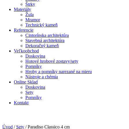
Štrky
Materiály
Žula
Mramor
Technický kameň
Referencie
Cintorínska architektúra
Stavebná architektúra
Dekoračný kameň
Veľkoobchod
Doskovina
Hotové hrobové zostavy/sety
Pomníky
Hroby a pomníky narezané na mieru
Nástroje a chémia
Online Sklad
Doskovina
Sety
Pomníky
Kontakt
Úvod
/
Sety
/
Paradiso Classico 4 cm