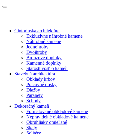
Cintorínska architektúra
Exkluzívne náhrobné kamene
Náhrobné kamene
Jednohroby
Dvojhroby
Bronzove doplnky
Kamenné doplnky
Starostlivosť o kameň
Stavebná architektúra
Obklady krbov
Pracovné dosky
Dlažby
Parapety
Schody
Dekoračný kameň
Formátované obkladové kamene
Nepravidelné obkladové kamene
Okruhliaky omieľané
Skaly
Solitéry