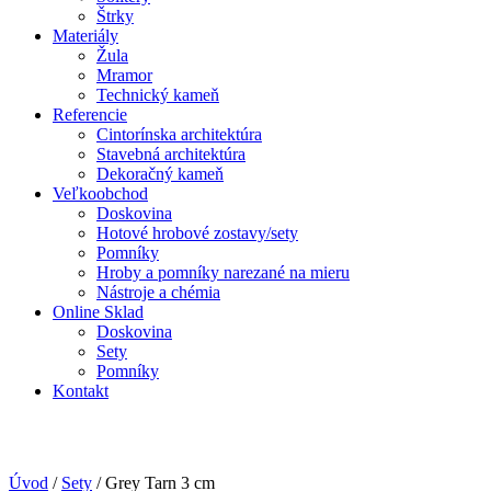
Štrky
Materiály
Žula
Mramor
Technický kameň
Referencie
Cintorínska architektúra
Stavebná architektúra
Dekoračný kameň
Veľkoobchod
Doskovina
Hotové hrobové zostavy/sety
Pomníky
Hroby a pomníky narezané na mieru
Nástroje a chémia
Online Sklad
Doskovina
Sety
Pomníky
Kontakt
Úvod
/
Sety
/
Grey Tarn 3 cm