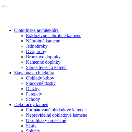
Cintorínska architektúra
Exkluzívne náhrobné kamene
Náhrobné kamene
Jednohroby
Dvojhroby
Bronzove doplnky
Kamenné doplnky
Starostlivosť o kameň
Stavebná architektúra
Obklady krbov
Pracovné dosky
Dlažby
Parapety
Schody
Dekoračný kameň
Formátované obkladové kamene
Nepravidelné obkladové kamene
Okruhliaky omieľané
Skaly
Solitéry