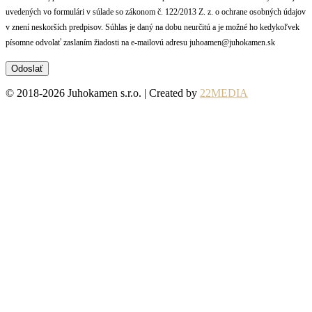
uvedených vo formulári v súlade so zákonom č. 122/2013 Z. z. o ochrane osobných údajov
v znení neskorších predpisov. Súhlas je daný na dobu neurčitú a je možné ho kedykoľvek
písomne odvolať zaslaním žiadosti na e-mailovú adresu juhoamen@juhokamen.sk
© 2018-2026 Juhokamen s.r.o. | Created by
22MEDIA