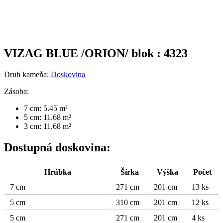
VIZAG BLUE /ORION/ blok : 4323
Druh kameňa:
Doskovina
Zásoba:
7 cm: 5.45 m²
5 cm: 11.68 m²
3 cm: 11.68 m²
Dostupná doskovina:
Hrúbka
Šírka
Výška
Počet
7 cm
271 cm
201 cm
13 ks
5 cm
310 cm
201 cm
12 ks
5 cm
271 cm
201 cm
4 ks