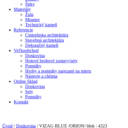
Štrky
Materiály
Žula
Mramor
Technický kameň
Referencie
Cintorínska architektúra
Stavebná architektúra
Dekoračný kameň
Veľkoobchod
Doskovina
Hotové hrobové zostavy/sety
Pomníky
Hroby a pomníky narezané na mieru
Nástroje a chémia
Online Sklad
Doskovina
Sety
Pomníky
Kontakt
Úvod
/
Doskovina
/
VIZAG BLUE /ORION/ blok : 4323