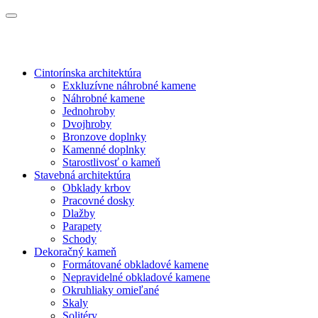
Cintorínska architektúra
Exkluzívne náhrobné kamene
Náhrobné kamene
Jednohroby
Dvojhroby
Bronzove doplnky
Kamenné doplnky
Starostlivosť o kameň
Stavebná architektúra
Obklady krbov
Pracovné dosky
Dlažby
Parapety
Schody
Dekoračný kameň
Formátované obkladové kamene
Nepravidelné obkladové kamene
Okruhliaky omieľané
Skaly
Solitéry