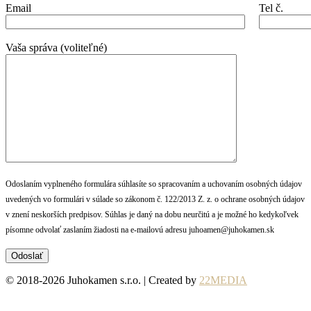
Email
Tel č.
Vaša správa (voliteľné)
Odoslaním vyplneného formulára súhlasíte so spracovaním a uchovaním osobných údajov
uvedených vo formulári v súlade so zákonom č. 122/2013 Z. z. o ochrane osobných údajov
v znení neskorších predpisov. Súhlas je daný na dobu neurčitú a je možné ho kedykoľvek
písomne odvolať zaslaním žiadosti na e-mailovú adresu juhoamen@juhokamen.sk
© 2018-2026 Juhokamen s.r.o. | Created by
22MEDIA