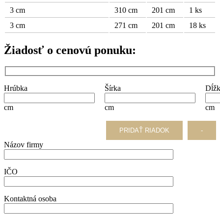
3 cm
310 cm
201 cm
1 ks
3 cm
271 cm
201 cm
18 ks
Žiadosť o cenovú ponuku:
Hrúbka
Šírka
Dĺž
cm
cm
cm
PRIDAŤ RIADOK
-
Názov firmy
IČO
Kontaktná osoba