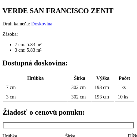
VERDE SAN FRANCISCO ZENIT
Druh kameňa:
Doskovina
Zásoba:
7 cm: 5.83 m²
3 cm: 5.83 m²
Dostupná doskovina:
Hrúbka
Šírka
Výška
Počet
7 cm
302 cm
193 cm
1 ks
3 cm
302 cm
193 cm
10 ks
Žiadosť o cenovú ponuku:
Hrúbka
Šírka
Dĺž