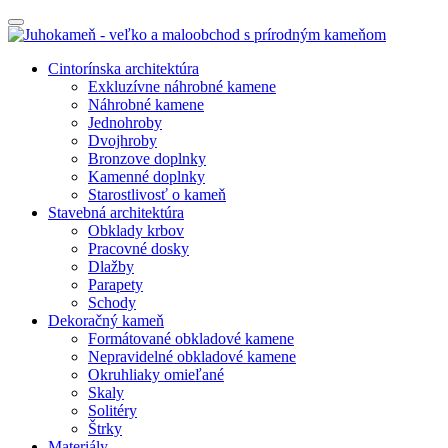
Cintorínska architektúra
Exkluzívne náhrobné kamene
Náhrobné kamene
Jednohroby
Dvojhroby
Bronzove doplnky
Kamenné doplnky
Starostlivosť o kameň
Stavebná architektúra
Obklady krbov
Pracovné dosky
Dlažby
Parapety
Schody
Dekoračný kameň
Formátované obkladové kamene
Nepravidelné obkladové kamene
Okruhliaky omieľané
Skaly
Solitéry
Štrky
Materiály