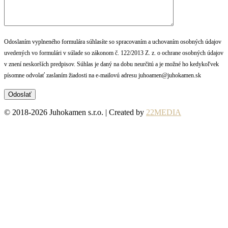
Odoslaním vyplneného formulára súhlasíte so spracovaním a uchovaním osobných údajov
uvedených vo formulári v súlade so zákonom č. 122/2013 Z. z. o ochrane osobných údajov
v znení neskorších predpisov. Súhlas je daný na dobu neurčitú a je možné ho kedykoľvek
písomne odvolať zaslaním žiadosti na e-mailovú adresu juhoamen@juhokamen.sk
© 2018-2026 Juhokamen s.r.o. | Created by
22MEDIA