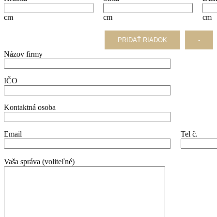
cm
cm
cm
PRIDAŤ RIADOK
-
Názov firmy
IČO
Kontaktná osoba
Email
Tel č.
Vaša správa (voliteľné)