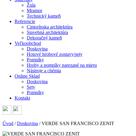
Žula
Mramor
Technický kameň
Referencie
Cintorínska architektúra
Stavebná architektúra
Dekoračný kameň
Veľkoobchod
Doskovina
Hotové hrobové zostavy/sety
Pomníky
Hroby a pomníky narezané na mieru
Nástroje a chémia
Online Sklad
Doskovina
Sety
Pomníky
Kontakt
Úvod
/
Doskovina
/
VERDE SAN FRANCISCO ZENIT