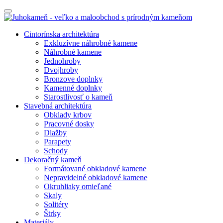
Cintorínska architektúra
Exkluzívne náhrobné kamene
Náhrobné kamene
Jednohroby
Dvojhroby
Bronzove doplnky
Kamenné doplnky
Starostlivosť o kameň
Stavebná architektúra
Obklady krbov
Pracovné dosky
Dlažby
Parapety
Schody
Dekoračný kameň
Formátované obkladové kamene
Nepravidelné obkladové kamene
Okruhliaky omieľané
Skaly
Solitéry
Štrky
Materiály