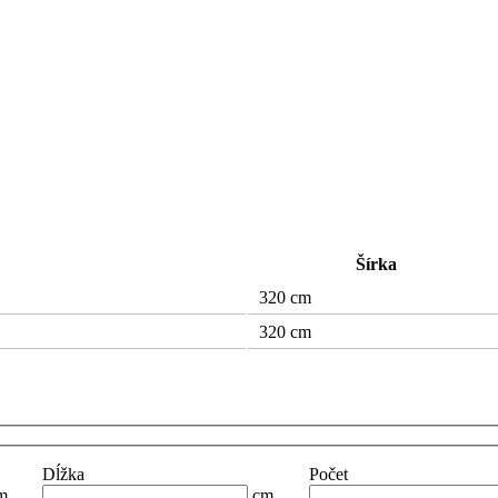
Šírka
320 cm
320 cm
Dĺžka
Počet
m
cm