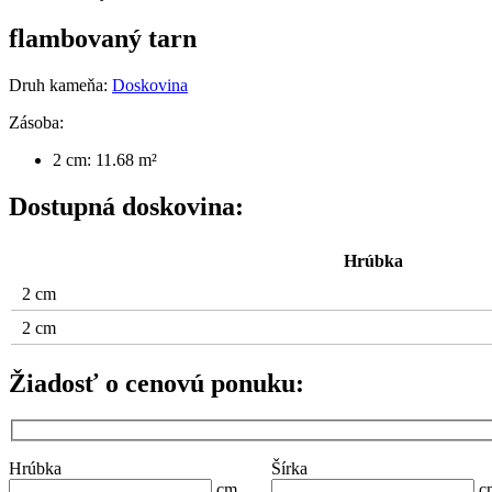
flambovaný tarn
Druh kameňa:
Doskovina
Zásoba:
2 cm: 11.68 m²
Dostupná doskovina:
Hrúbka
2 cm
2 cm
Žiadosť o cenovú ponuku:
Hrúbka
Šírka
cm
c