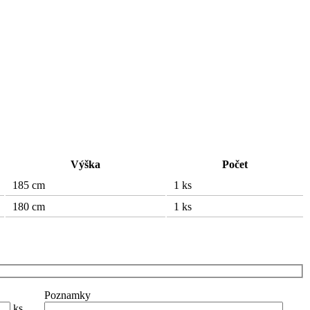
Výška
Počet
185 cm
1 ks
180 cm
1 ks
Poznamky
ks