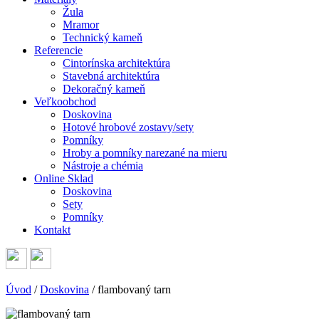
Žula
Mramor
Technický kameň
Referencie
Cintorínska architektúra
Stavebná architektúra
Dekoračný kameň
Veľkoobchod
Doskovina
Hotové hrobové zostavy/sety
Pomníky
Hroby a pomníky narezané na mieru
Nástroje a chémia
Online Sklad
Doskovina
Sety
Pomníky
Kontakt
Úvod
/
Doskovina
/
flambovaný tarn