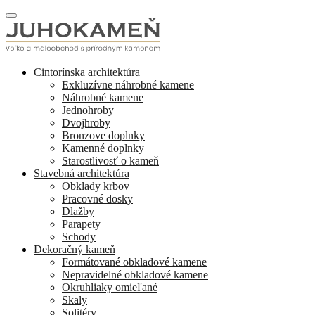
Cintorínska architektúra
Exkluzívne náhrobné kamene
Náhrobné kamene
Jednohroby
Dvojhroby
Bronzove doplnky
Kamenné doplnky
Starostlivosť o kameň
Stavebná architektúra
Obklady krbov
Pracovné dosky
Dlažby
Parapety
Schody
Dekoračný kameň
Formátované obkladové kamene
Nepravidelné obkladové kamene
Okruhliaky omieľané
Skaly
Solitéry