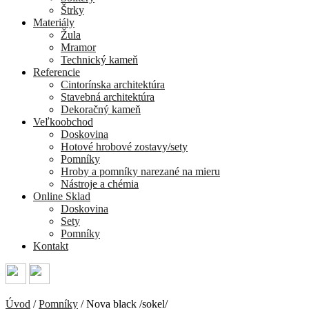
Štrky
Materiály
Žula
Mramor
Technický kameň
Referencie
Cintorínska architektúra
Stavebná architektúra
Dekoračný kameň
Veľkoobchod
Doskovina
Hotové hrobové zostavy/sety
Pomníky
Hroby a pomníky narezané na mieru
Nástroje a chémia
Online Sklad
Doskovina
Sety
Pomníky
Kontakt
Úvod
/
Pomníky
/
Nova black /sokel/