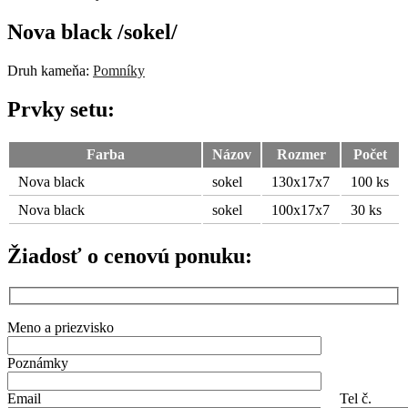
Nova black /sokel/
Druh kameňa:
Pomníky
Prvky setu:
Farba
Názov
Rozmer
Počet
Nova black
sokel
130x17x7
100 ks
Nova black
sokel
100x17x7
30 ks
Žiadosť o cenovú ponuku:
Meno a priezvisko
Poznámky
Email
Tel č.