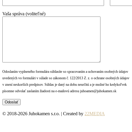
Vaša správa (voliteľné)
Odoslaním vyplneného formulára súhlasíte so spracovaním a uchovaním osobných údajov
uvedených vo formulári v súlade so zákonom č. 122/2013 Z. z. o ochrane osobných údajov
v znení neskorších predpisov. Súhlas je daný na dobu neurčitú a je možné ho kedykoľvek
písomne odvolať zaslaním žiadosti na e-mailovú adresu juhoamen@juhokamen.sk
© 2018-2026 Juhokamen s.r.o. | Created by
22MEDIA